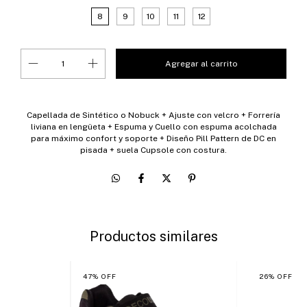
8
9
10
11
12
Capellada de Sintético o Nobuck + Ajuste con velcro + Forrería
liviana en lengüeta + Espuma y Cuello con espuma acolchada
para máximo confort y soporte + Diseño Pill Pattern de DC en
pisada + suela Cupsole con costura.
Productos similares
47
%
OFF
26
%
OFF