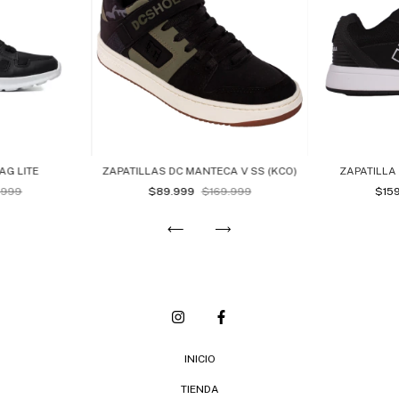
AG LITE
ZAPATILLAS DC MANTECA V SS (KCO)
ZAPATILLA
.999
$89.999
$169.999
$15
INICIO
TIENDA