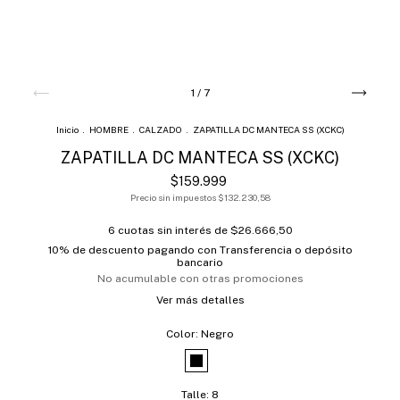
1
/
7
Inicio
.
HOMBRE
.
CALZADO
.
ZAPATILLA DC MANTECA SS (XCKC)
ZAPATILLA DC MANTECA SS (XCKC)
$159.999
Precio sin impuestos
$132.230,58
6
cuotas sin interés de
$26.666,50
10% de descuento
pagando con Transferencia o depósito
bancario
No acumulable con otras promociones
Ver más detalles
Color:
Negro
Talle:
8