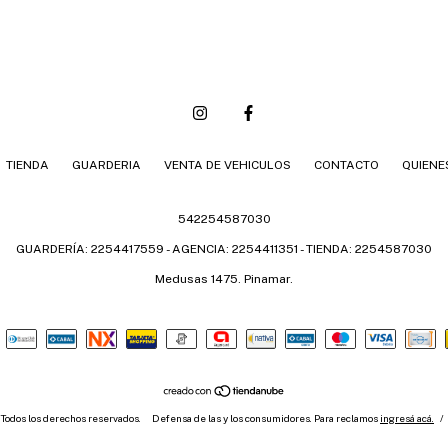
TIENDA
GUARDERIA
VENTA DE VEHICULOS
CONTACTO
QUIENE
542254587030
GUARDERÍA: 2254417559 - AGENCIA: 2254411351 - TIENDA: 2254587030
Medusas 1475. Pinamar.
. Todos los derechos reservados.
Defensa de las y los consumidores. Para reclamos
ingresá acá.
/