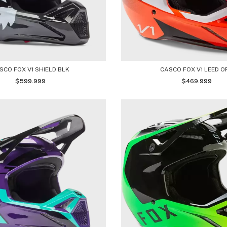
SCO FOX V1 SHIELD BLK
CASCO FOX V1 LEED O
$599.999
$469.999