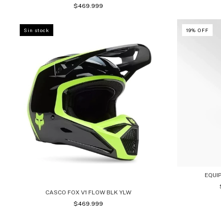
$469.999
Sin stock
19
%
OFF
EQUIP
CASCO FOX V1 FLOW BLK YLW
$469.999