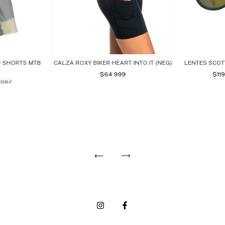
O SHORTS MTB
CALZA ROXY BIKER HEART INTO IT (NEG)
LENTES SCOT
$64.999
$11
.987