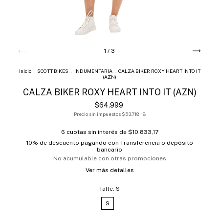
1
/
3
Inicio
.
SCOTT BIKES
.
INDUMENTARIA
.
CALZA BIKER ROXY HEART INTO IT
(AZN)
CALZA BIKER ROXY HEART INTO IT (AZN)
$64.999
Precio sin impuestos
$53.718,18
6
cuotas sin interés de
$10.833,17
10% de descuento
pagando con Transferencia o depósito
bancario
No acumulable con otras promociones
Ver más detalles
Talle:
S
S